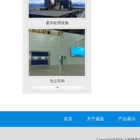
废弃处理设施
无尘车间
首页
关于遂盈
产品展示
双层小烤柜
Cppyright@2018 上海遂盈