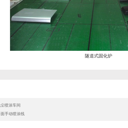
隧道式固化炉
无尘喷涂车间
平面手动喷涂线